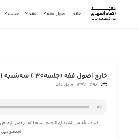
خانه
اصول فقه
فقه
حدیث
خارج اصول فقه (جلسه130) سه‌شنبه 1398/03/21
1397-1398
،
اصول فقه
اعوذ بالله من الشیطان الرجیم، بسم الله الرحمن الرحیم و
المعصومین و 