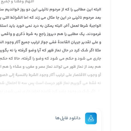
اللهم وفقنا و جمیع ا
البته این مطالبی را که از مرحوم نائینی این دو روز خواندیم
بعد مرحوم نائینی در این جا مثال می زند که اما الشرائط التی 
الواجبة شرطا لعمل آخر. البته یمکن به درد نمی خورد باید اس
فرمودند. یک مطلبی را هم دیروز راجع به شرط ذکری و واقع
و على تقدير جريان القاعدة ففي جواز ترتيب جميع آثار وجود ال
مثلا اگر شک کرد در حال نماز ظهر که آیا وضو گرفته یا نه 
جاری می شود و حکم می شود که وضو را گرفته، حالا که حک
هم بعد از نماز ظهر می تواند نماز عصر و مغرب و عشاء را هم 
أو وجوب الاقتصار على ترتيب آثار وجود الشرط بالنسبة إلى خص
نه فقط می گوییم نماز ظهر درست است پس سه تا احتمال شد
اگر شک در وجود وضو کرد قاعده تجاوز جاری نمی شود، نماز را
این که نه قاعده تجاوز نسبت به وضو جاری می شود و حکم
جدید بگیرد.
دانلود فایل‌ها
پرسش: قاعده فراغ است؟