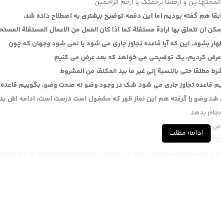
لمجتهدین و ارحمنا برحمتک یا ارحم الراحمین
 سابقا هم گفته بودیم اما این دفعه توضیح بیشتری به اصطلاح داده شد.
یمکن ان تتعلق بها ارادة مستقلة کما اذا کان العمل من الاعمال المستقلة المستحب
تظهار بشود. این که آیا قاعده تجاوز جاری می شود یا نمی شود وجهان که چون
ی عرض کردیم، یک توضیحی می خواهد که بعد عرض می کنیم
شرط مطلقا حتى بالنسبة إلى غير ما بيد المكلف من المشروط
بگوییم قاعده تجاوز جاری می شود شک در وجود وضو نه صحت وضو، بگوییم قاعده 
م شد وضو را گرفته هم این نماز ظهر که مشغول است درست است، ادامه اش بد
انجام بدهد
وص
ادامه مطلب
:
 به هم بزند وضو بگیرد نماز ظهر را از نو بخواند، طبعا بقیه نماز ها را هم بخوا
 می کند لکن به مقدار همین نماز ظهری که الان هست ولی برای نماز عصر باید