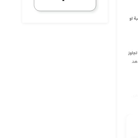
ة او
تجاوز
هد
ند.
 وضوی