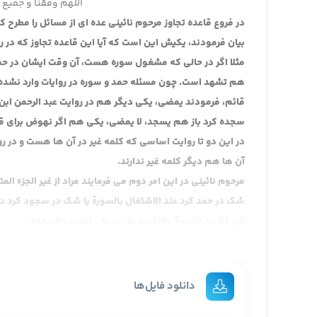
اللهم وفقنا و جمیع ا
در فروع قاعده تجاوز مرحوم نائینی عده ای از مسائل را مطرح کر
بیان فرمودند، یکیش این است که آیا این قاعده تجاوز که در 
مثلا اگر در حالی که مشغول سوره هست، آن وقت ایشان در حمد ش
هم تشهد است. چون مسئله حمد و سوره در روایات وارد نشده
قائم، فرمودند یمضی، یکی دیگر هم در روایت عبد الرحمن اب
سجده کرد باز هم یسجد، لا یمضی، یکی هم اگر نهوض برای قیا
در این دو تا روایت اساسی که کلمه غیر در آن ها هست و در رو
آن ها هم دیگر کلمه غیر ندارند.
مرحوم نائینی در این امر دوم می فرمایند مراد از غیر الجزء ا
شک در حمد کرد عند الاشتغال بالسورة یا شک در سجود کرد در
لان كلا من السورة والتشهد مترتب على الحمد والسجود.
چون این ها مترتب اند البته مرحوم آقاضیا که مطلق غیر را گر
و لكن الذي يظهر من روايتي “زرارة” و”إسماعيل بن جابر”
عرض کردیم آن روایتی را که ما الان به عنوان غیر داریم منحصر
دانلود فایل‌ها
منصور آن جا و دخلت فی مستانف، لکن اصحاب روایت را نقل نکر