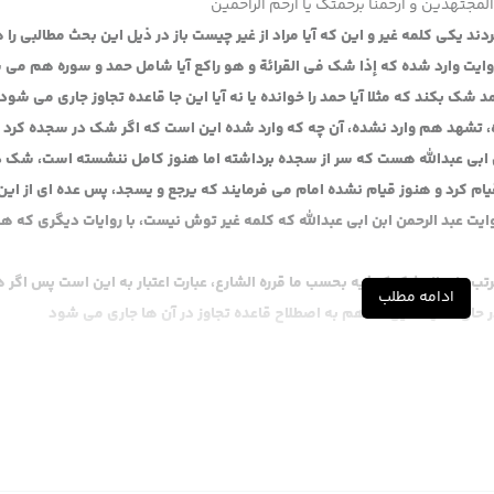
لمجتهدین و ارحمنا برحمتک یا ارحم الراحمین
دند یکی کلمه غیر و این که آیا مراد از غیر چیست باز در ذیل این بحث مطالبی را ه
روایت وارد شده که إذا شک فی القرائة و هو راکع آیا شامل حمد و سوره هم می
ک بکند که مثلا آیا حمد را خوانده یا نه آیا این جا قاعده تجاوز جاری می شود 
، تشهد هم وارد نشده، آن چه که وارد شده این است که اگر شک در سجده کرد 
ن ابی عبدالله هست که سر از سجده برداشته اما هنوز کامل ننشسته است، شک د
م کرد و هنوز قیام نشده امام می فرمایند که یرجع و یسجد، پس عده ای از این
ایت عبد الرحمن ابن ابی عبدالله که کلمه غیر توش نیست، با روایات دیگری که 
لمترتب على المشكوك فيه بحسب ما قرره الشارع، عبارت اعتبار به این است پس اگر 
ادامه مطلب
 حال تشهد، این ها هم به اصطلاح قاعده تجاوز در آن ها جاری می شود
فتند این مشکلات نیست
 در این دوتاست، اصلا غیر از این دو تا نداریم. یک روایت هست از درست ابن ابی
دند، این تقریبا اولین کسانی که آوردند مرحوم حاجی نوری در مستدرک است، او