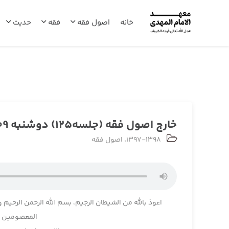
خانه
اصول فقه
فقه
حدیث
خارج اصول فقه (جلسه125) دوشنبه 1398/02/09
1397-1398
،
اصول فقه
اعوذ بالله من الشیطان الرجیم، بسم الله الرحمن الرحیم و
المعصومین و 