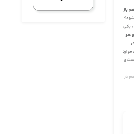
م باز
 شود؟
، یکی
و هو
ر
 موارد
هست و
هم در
ائل