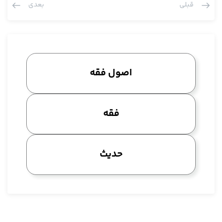
قبلی
بعدی
شما یک جا فرمودید انجام بده یک جا فرمودید انجام نده، این در
روایات عامه هم نیامده، در روایات عامه بیشتر مسئله تعارض و در
روایات ما از عهد صحابه است یعنی از امیرالمومنین سوال شده یا
بحثی که بین صحابه بوده که مثلا می گفته من سمعت رسول الله، آن
می گفته سمعت رسول الله و لذا عرض کردیم با این مطلب به این
اصول فقه
نتیجه می رسیم که تعارض در روایات رسول الله ثبوتی نیست اثباتی
است، اگر ثبوتی بود از خود پیغمبر باید سوال می کردند و تعارض در
روایات ما تا آن جایی که من می دانم از امام سجاد و امام باقر هم
فقه
نداریم، آن ائمه وسط که جای خودش، از امام صادق داریم و عمده
تعارض روایات ما از امام صادق است و عرض هم کردیم لفظ تعارض در
روایات نداریم، احتمالا یک اصطلاح اهل سنت باشد و إلا اختلاف حدیث
حدیث
داریم، تعبیر مختلفة الحدیث مال ابن قتیبه داریم، در روایات ما
حدیثین مختلف داریم، احدهما یامر و الاخر ینهی، این اصطلاح را هم
داریم و این در زمان امام صادق است، پس اول تعارض اصحاب ما در
حقیقت در زمان امام صادق است و طبیعی هم بود حضرت در مدینه
بودند، شیعیان در کوفه بودند، می نوشتند احادیث را، نقل می کردند