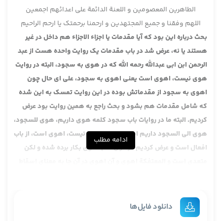
الطاهرین المعصومین و اللعنة الدائمة علی اعدائهم اجمعین
اللهم وفقنا و جمیع المجتهدین و ارحمنا برحمتک یا ارحم الراحیم
بحث درباره این بود که آیا مقدمات یا اجزاء الاجزاء هم داخل در غیر
هستند یا نه، عرض شد در باب مقدمات یک روایت واحده هست از عبد
الرحمن ابن ابی عبدالله رحمه الله که در هوی به سجود، البته در روایت
هوی نیست، اهوی است یعنی اهوی به سجود، علی ای حال چون
اهوی به سجود از مقدماتش بوده در این روایت تمسک به این شده
که شامل مقدمات هم بشود و بحث راجع به همین روایت بود عرض
کردیم. البته ما در روایات باب سجود کلمه هوی داریم، هوی للسجود،
هوی الی السجود داریم اما در این جا هوی نیست، اهوی است، از باب
ادامه مطلب
افعال است و عرض کردیم در قرآن هم اهوی بکار برده شده و لکن
متعدی است و المعتفکة اهوی و آن اهوی در آن جا به معنای اسقاط
است یعنی پایین آورد یعنی مدائن قوم لوط را خداوند نابود کرد،
سرنگون کرد، آن جا به معنای نابود کردن است، معتفکة مفعول
اهوی است و المعتفکة اهوی، اما در مانحن فیه اهوی لازم است،
دانلود فایل‌ها
اهوی الی السجود لازم است، دیروز یک توضیحی راجع به این روایت