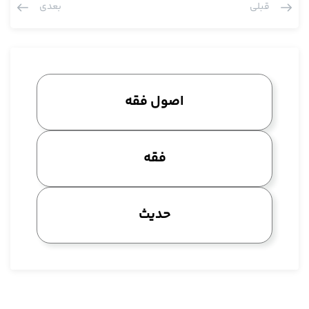
قبلی
بعدی
مطلب چیست.
در کتاب هدایة شیخ صدوق به عنوان قال الصادق علیه السلام دارد،
عبارت ایشان یکمی همچین عجیب و غریب است، قال الصادق إنک إن
شککت أن لم، إنک إن شککت أن لم توذن، أن دارد، در همین چاپی
هم که من مراجعه کردم در این نسخه چاپی أن دارد. البته انصافش
اصول فقه
هم نسخه مقنعه که خب زحمت کشیدند استخراج زیادی کردند، شاید
هر صفحه ای نصف صفحه اش تحقیقات است اما متاسفانه هنوز
اصول فنی تحقیق در ماها مراعات نمی شود، نمی خواهم راجع به این
فقه
صحبت بکنم. در کتاب هدایة که اصلا هیچی ندارد. آن نسخه ای هم
که چاپ شده از همان نسخه چاپی برداشتند چاپ کردند و در آثار شیخ
صدوق مرحوم نجاشی اسم هدایة را برده اما شیخ طوسی نبرده. البته
حدیث
شیخ می گوید، می گوید حذرنی من اسماء کتبه، معلوم می شود اگر
هم بر فرض بوده خیلی مشهور نبوده و إلا قاعدتا باید شیخ طوسی که
آثار شیخ صدوق را نام می برد اقلا کتاب هدایة را اسم ببرد. یک جوری
هم کتاب هدایة هست، به هر حال فعلا واردش نمی شویم. در کتاب
هدایة این طوری نقل کرده إنک إن شککت أن لم، ظاهرا أن بخوانیم،