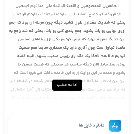
الطاهرین المعصومین و اللعنة الدائمة علی اعدائهم اجمعین
اللهم وفقنا و جمیع المشتغلین و ارحمنا برحمتک یا ارحم الراحمین
بحثی که شد یک مقداری طول کشید دیگه چون مرحله ای بود که جمع
آوری نهایی روایات بشود، جمع بندی کلی روایات. بحثی که شد راجع به
این حدیث معروف زراره که عرض کردیم یکی از زیربناهای اساسی
قاعده تجاوز است چون آثاری دارد یک مقداری سابقا هم صحبت
کردیم حالا هم لاحقا یک مقداری رویش صحبت بشود، البته گفته
بودم بعد بیاید الان دیگه مناسب هر صحبتی که هست همین جا
بشود و عمده در این روایت زراره این قاعده دخلت فی غیره است که
این بین اصحاب ما فعلا مخصوصا در اصول متاخر شیعه در ضابطه غیر
ادامه مطلب
که مراد غیر عرفی است، غیر شرعی است، غیر مترتب إلی آخره احتمالاتی
دادند راجع به این کلمه بحث شده، عرض شد کلمه غیر در دو جا در کل
روایات قاعده تجاوز در دو جا آمده، یکی در ذیل روایت اسماعیل ابن
جابر آمده دخل فی غیره، جاوز ، آن جا توش جاوز هم دارد، یکی هم در
ذیل روایت زراره، إذا خرجت من شیء ثم دخلت فی غیره، در بقیه اش
دانلود فایل‌ها
نداریم. روایات اسماعیل ابن جابر خب شاذ است، خواهد آمد ان شا الله