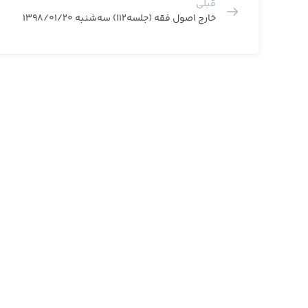
قبلی
خارج اصول فقه (جلسه112) سه‌شنبه 1398/01/20