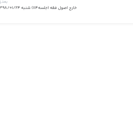
بعدی
خارج اصول فقه (جلسه114) شنبه 1398/01/24