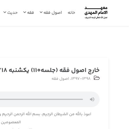
خانه
اصول فقه
فقه
حدیث
خارج اصول فقه (جلسه110) یکشنبه 1398/01/18
1397-1398
،
اصول فقه
اعوذ بالله من الشیطان الرجیم، بسم الله الرحمن الرحیم و
المعصومین و 