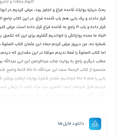
اللهم وفقنا و جمیع 
بحث درباره روایات قاعده فراغ و تجاوز بود، عرض کردیم در ابوا
البته ما عمده روایاتش را خواندیم گفتیم برای این که تکمیل
شماره ده، من دیروز عرض کردم حماد ابن عثمان کتاب الصلوة د
اما کتاب الصلوة را فعلا ندیدم موقتا در این مقداری که دیدم،
منحصرا از کتاب الرحمة سعد ابن عبدالله، تا حالا کاملا واضح 
بابی را هم تا حالا خواندیم مقدار شذوذ روایات ایشان روشن
کردیم طبق شواهد احمد اشعری باید مراد باشد، از بزنطی اح
اشعری آثار بزنطی را به قم آورده، تاریخش هم واضح است، عن
اساسی ندارد اصلا متعرض نمی شویم مثلا گفتند واقفی بوده
عن ابان ابن عثمان عن عبدالرحمن ابن ابی عبدالله، عرض کردیم 
بصری ها را به کوفه آورده، یکیش هم همین است عن عبدالرحمن
دانلود فایل‌ها
میمون، و ایشان بالاخره شخصیتی است، انصافا اجمالا، حالا