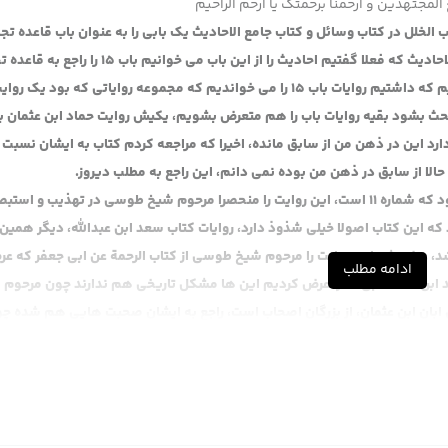
المجتهدین و ارحمنا برحمتک یا ارحم الراحیم
ب الخلل در کتاب وسائل و کتاب جامع الاحادیث یک بابی را به عنوان باب قاعده تجا
قرار دادند و یک بابی هم باب قاعده فراغ. در این کتاب جامع الاحادیث که فعلا گفتیم احادیث را از این باب می خوانیم باب 
قرار داده و باب 16 راجع به قاعده فراغ قرار داده است، عرض کنیم که داشتیم روایات باب 15 را می خواندیم که مجموعه روایاتی که بود یک ر
 بحث بشود بقیه روایات باب را هم متعرض بشویم، یکیش روایت حماد ابن عثمان ب
ارد این در ذهن من از سابق مانده، اخیرا که مراجعه کردم کتاب به ایشان نسبت 
 حالا از سابق در ذهن من بوده نمی دانم، این راجع به مطلب دیروز.
مطلب دیگری راجع به روایت جناب عبدالرحمن ابن ابی عبدالله بود که شماره 11 است، این روایت را منحصرا مرحوم شیخ طوسی در تهذیب و اس
شد که این کتاب اصولا خیلی شذوذ دارد، روایات کتاب سعد ابن عبدالله، دیگر همین
 شد، عرض شد این روایت را مرحوم شیخ طوسی از کتاب الرحمة عن ابی جعفر که ع
ادامه مطلب
مد ابن محمد ابی نصر، عرض کردیم این ها مشکل تاریخی هم ندارند چون مرحوم 
 ابان ابن عثمان، از بزرگان اصحاب است، راجع به ایشان صحبت هایی هم شده چ
، فطحی بوده، ناووسی بوده، همه این ها بی اساس است
ابان ابن عثمان کوفی الاصل است لکن تجارته الی البصرة لذا ایشان یک مقداری آث
 ابن ابی عبدالله، این ابوعبدالله پدر ایشان اسمش میمون است، عبدالرحمن اب
 خیلی شخصیت اجتماعیش روشن نیست، پدرش هم از روات عامه است یعنی در کتب ع