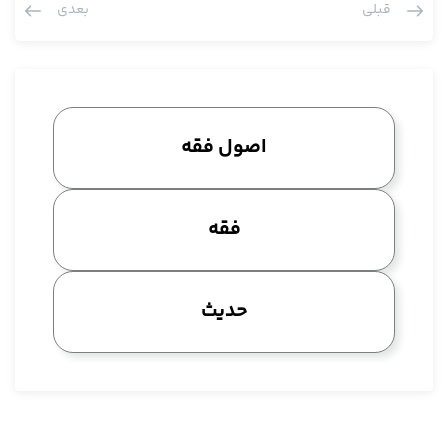
قبلی
بعدی
عقیده شان همین است و لذا هم غالبا با عروه خیلی جاها در عروه
ایشان حاشیه دارند، در قاعده فراغ مال این مبناست اما موافق ایشان
خیلی کم دیدم، به نظر من خیلی کم تا حالا موافق با ایشان هست، نه
این که مرادم کسانی که با ایشان موافقند، کسانی که این فتوا را
دارند ولو زمانا قبل از ایشان بودند نه کسانی که متاثر به ایشان.
اصول فقه
مجموعه حواشی ای که بر عروه هست در ذهنم خیلی کم حاشیه
هست که آن را اماره گرفته و ما این دو سه روزه توضیحات کافی عرض
کردیم آن روایت حین یتوضا کلام راوی است، ثابت نشد کلام امام
فقه
باشد. آن روایتی که مال محمد ابن مسلم است کان حین یصلّّی اقرب
الی الحق یا للحفظ، یک نسخه هم اقرب الی الحفظ است این هم
نسبتش به محمد ابن مسلم فعلا ثابت نشد چه برسد نسبتش به امام
حدیث
سلام الله علیه، توضیحاتش را عرض کردیم و نکات فنی ای که داشت
متعرض شدیم و لذا به نظر ما اصلا اصل مطلب به لحاظ مدرکش روشن
نیست، اصل خود مطلب مشکل دارد، البته این که ما می گوییم روایات
محمد ابن مسلم این خیال نفرمایید که یک چیز تازه ای است مثلا فرض
کنید مال 1200 سال قبل است، الانش هم همین طور است مثلا می