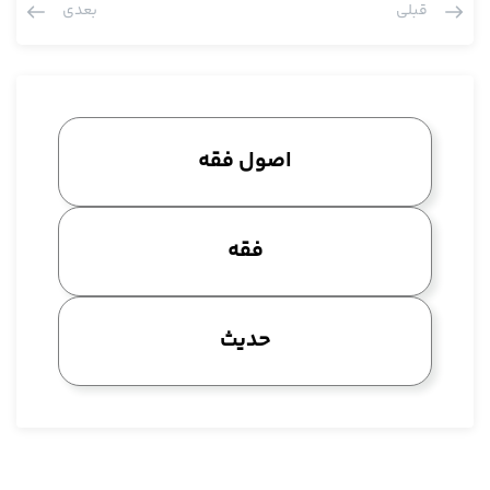
قبلی
بعدی
الان دست عمرو است، الان عمرو ید دارد، آیا به استصحاب بقای ملک
زید بگوییم کتاب مال زید است یا به قاعده ید بگوییم ملک عمر است
چون الان ید دارد؟ پس این که می گویند این اصول با استصحاب
معارضند تمام این ها در استصحاب در شبهات موضوعیه است، در
شبهات حکمیه کلیه نیست.
اصول فقه
علی ای حال و لذا ما عرض کردیم اجمالا می شود مطلبی را قائل بود یا
به عنوان خاتمه یا تنبیه، به قول آقایان تنبیهات. یک عده از اصول
عملیه یا قواعد فقهیه که دارای کاربرد زیادی در فقه هستند و
فقه
تاثیرگذار در فقه هستند این ها را استثنائا در اصول بررسی بشود علی
خلاف القواعد و إلا نباید این ها بحث بشود چون در شبهات موضوعیه
است. این یک نکته کلی بود که قبل از این که وارد در بحث بشویم
حدیث
سابقا هم توضیح دادیم.
راجع به قاعده فراغ و تجاوز گفته شده فرقشان واضح است، این نکته
دوم. فراغ بعد از عمل است و تجاوز در اثنای عمل است. فراغ شک در
صحت است تجاوز شک در وجود است، نمی داند رکوع را انجام داده یا
نه این قاعده تجاوز است اما فراغ می داند نماز را خوانده بعد از نماز