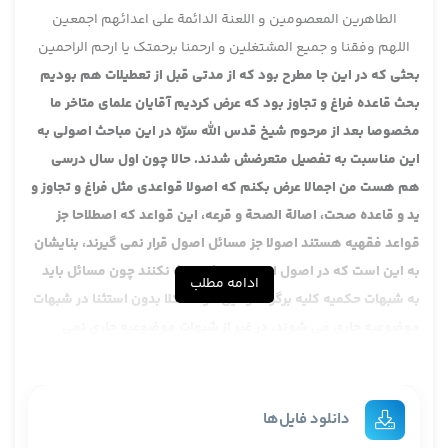
الطاهرین المعصومین و اللعنة الدائمة علی اعدائهم اجمعین
اللهم وفقنا و جمیع المشتغلین و ارحمنا برحمتک یا ارحم الراحمین
بحثی که در این جا مطرح بود که از مدتی قبل از تعطیلات هم بودیم
بحث قاعده فراغ و تجاوز بود که عرض کردیم آقایان علمای متاخر ما
مخصوصا بعد از مرحوم شیخ قدس الله سرّه در این مباحث اصولی به
این مناسبت به تفصیل متعرضش شدند. حالا چون اول سال درسی
هم هست من اجمالا عرض بکنم که اصولا قواعدی مثل فراغ و تجاوز و
ید و قاعده صحت، اصالة الصحة و قرعه، این قواعد که اصطلاحا جز
قواعد فقهیه هستند اصولا جز مسائل اصول قرار نمی گیرند، بنایشان
به این است که در اصول از این مسائل بحث نکنند چون مسائل باید
ادامه مطلب
به شبهات حکمیه کلیه برگردد و این قواعد کلا بدون استثنا در شبهات
موضوعیه جاری می شوند. در غیر از شبهات موضوعیه جاری نمی
شوند لذا طبیعتا محل بحث این ها در کتب اصول نیست، این به طور
طبیعی است، یکی هم قاعده فراغ و تجاوز لکن به جهت این که مرحوم
شیخ به مناسبت این که این ها معارضه با استصحابند در ذیل بحث
دانلود فایل‌ها
استصحاب بحثی را به عنوان تعارض اصول مطرح کرد یکیش تعارض دو